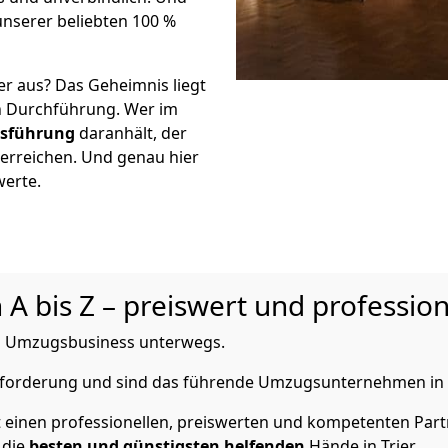
unserer beliebten 100 %
er aus? Das Geheimnis liegt
n Durchführung. Wer im
Ausführung
daranhält, der
 erreichen. Und genau hier
werte.
A bis Z – preiswert und profession
 im Umzugsbusiness unterwegs.
usforderung und sind das führende Umzugsunternehmen in T
einen professionellen, preiswerten und kompetenten Partne
 die
besten und günstigsten helfenden
Hände in Trier.