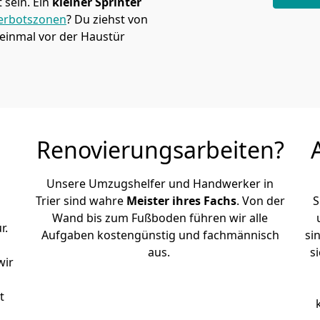
sein. Ein
kleiner Sprinter
erbotszonen
? Du ziehst von
 einmal vor der Haustür
Renovierungsarbeiten?
Unsere Umzugshelfer und Handwerker in
Trier sind wahre
Meister ihres Fachs
. Von der
S
Wand bis zum Fußboden führen wir alle
r.
Aufgaben kostengünstig und fachmännisch
si
aus.
s
wir
t