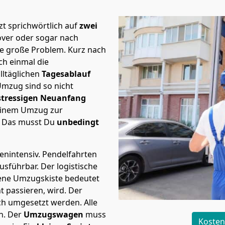
t sprichwörtlich auf
zwei
over oder sogar nach
te große Problem.
Kurz nach
h einmal die
lltäglichen
Tagesablauf
Umzug sind so nicht
stressigen Neuanfang
 einem Umzug zur
. Das musst Du
unbedingt
tenintensiv. Pendelfahrten
ausführbar.
Der logistische
sene Umzugskiste bedeutet
ht passieren, wird.
Der
ch umgesetzt werden. Alle
n. Der
Umzugswagen
muss
Kosten