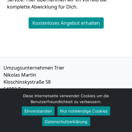
komplette Abwicklung für Dich.
Kostenloses Angebot erhalten
Umzugsunternehmen Trier
Nikolas Martin
Kloschinskystraße 58
54292
Trier
Diese Internetseite verwendet Cookies um die
Benutzerfreundlichkeit zu verbessern.
Tel.:
01579-2621457
E-Mail:
info@umzugsunternehmen-trier.de
Einverstanden
Nur notwendige Cookies
Datenschutzerklärung
Öffnungszeiten:
Mo - Sa: 07:00 - 15:00 Uhr