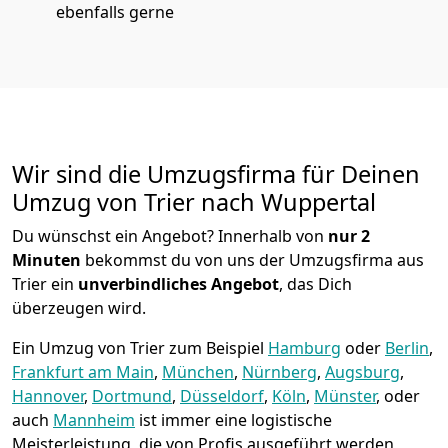
ebenfalls gerne
Wir sind die Umzugsfirma für Deinen
Umzug von Trier nach Wuppertal
Du wünschst ein Angebot? Innerhalb von
nur 2
Minuten
bekommst du von uns der Umzugsfirma aus
Trier ein
unverbindliches Angebot
, das Dich
überzeugen wird.
Ein Umzug von Trier zum Beispiel
Hamburg
oder
Berlin
,
Frankfurt am Main
,
München
,
Nürnberg
,
Augsburg
,
Hannover
,
Dortmund
,
Düsseldorf
,
Köln
,
Münster
, oder
auch
Mannheim
ist immer eine logistische
Meisterleistung, die von Profis ausgeführt werden