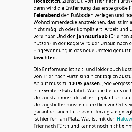
Hochzeiten
. Ziehst Du von Trier nach Fürt
dann wird die Entfernung das erste große 
Feierabend
den Fußboden verlegen und noc
Wohnzimmerdecke anstreichen, das ist im a
nicht möglich oder kompliziert.
Arbeit und 
vereinbar. Und den
Jahresurlaub
für einen
nutzen? In der Regel wird der Urlaub nach
Eingewöhnung in das neue Umfeld genutzt
beachten
:
Die Entfernung ist zeit- und leider auch kos
von Trier nach Fürth sind nicht täglich ausf
Ablauf muss zu
100 % passen
. Jede verges
eine weitere Extrafahrt. Was die bei uns nic
Umzugstag muss detailliert geplant und au
Umzugshelfer müssen pünktlich vor Ort sei
garantiert auch für diesen Umzug ausgelegt 
ist hier fehl am Platz. Was ist mit den
Haltev
Trier nach Fürth und kannst noch nicht ein