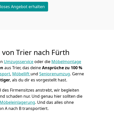
loses Angebot erhalten
g von
Trier nach Fürth
in
Umzugsservice
oder die
Möbelmontage
en
aus Trier, das deine
Ansprüche zu 100 %
sport
,
Möbellift
und
Seniorenumzug
.
Gerne
tiger
, als du dir es vorgestellt hast.
des Firmensitzes anstrebt, wir begleiten
 und schaden nur. Und genau hier sollten die
Möbeleinlagerung
. Und das alles ohne
on A nach B transportiert.