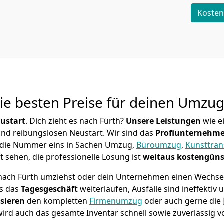
Kosten
Die besten Preise für deinen Umzu
ustart
. Dich zieht es nach Fürth?
Unsere Leistungen
wie e
 und reibungslosen Neustart.
Wir sind das
Profiunternehm
ier die Nummer eins in Sachen Umzug,
Büroumzug
,
Kunsttran
 sehen, die professionelle Lösung ist
weitaus kostengüns
 nach Fürth umziehst oder dein Unternehmen einen Wechsel 
ss das
Tagesgeschäft
weiterlaufen, Ausfälle sind ineffektiv
sieren
den kompletten
Firmenumzug
oder auch gerne die
 wird auch das gesamte Inventar schnell sowie zuverlässig v