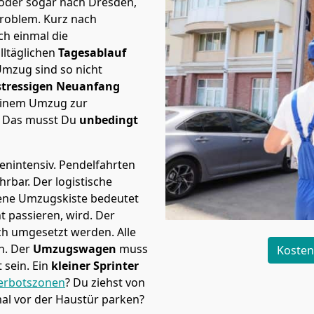
h oder sogar nach Dresden,
Problem.
Kurz nach
h einmal die
lltäglichen
Tagesablauf
Umzug sind so nicht
stressigen Neuanfang
 einem Umzug zur
. Das musst Du
unbedingt
tenintensiv. Pendelfahrten
ührbar.
Der logistische
sene Umzugskiste bedeutet
ht passieren, wird.
Der
ch umgesetzt werden. Alle
n. Der
Umzugswagen
muss
Kosten
sein. Ein
kleiner Sprinter
erbotszonen
? Du ziehst von
mal vor der Haustür parken?