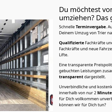
Du möchtest von
umziehen? Das g
Schnelle
Terminvergabe
.
Au
Deinem Umzug von Trier nach
Qualifizierte
Fachkräfte u
Fachkräfte und neue Fahrze
Lifte.
Eine transparente Preispolit
gebuchten Leistungen zusam
transparent
dargestellt.
Unverbindliche und kosten
innerhalb von nur
2
Minut
für Dich vollkommen unverb
können wir für Dich tun?